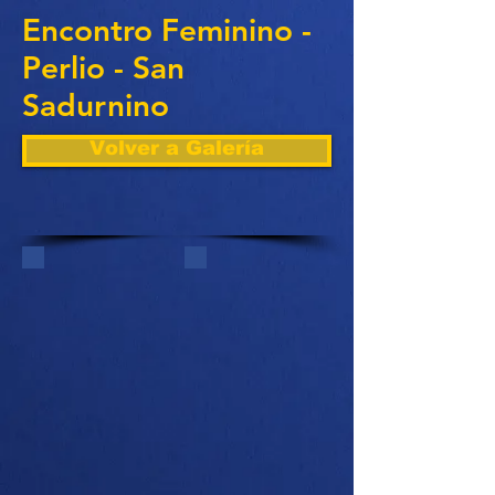
Encontro Feminino -
Perlio - San
Sadurnino
Volver a Galería