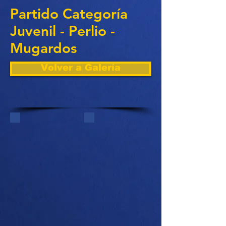
Partido Categoría
Juvenil - Perlio -
Mugardos
Volver a Galería