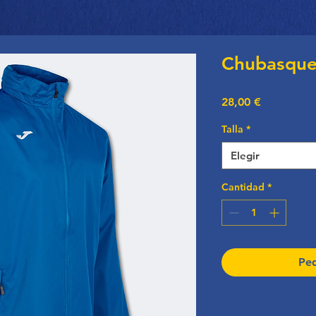
Chubasque
Precio
28,00 €
Talla
*
Elegir
Cantidad
*
Ped