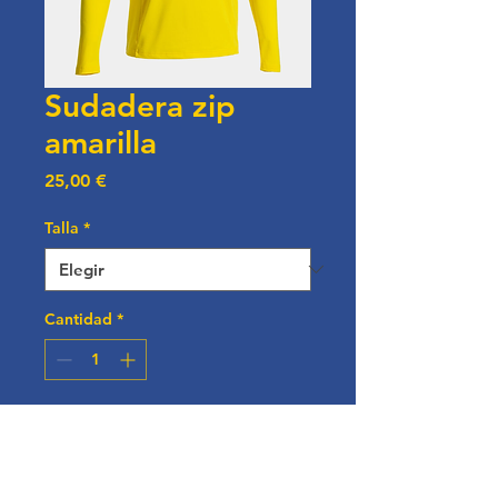
Sudadera zip
amarilla
Precio
25,00 €
Talla
*
Cantidad
*
Pedido anticipado
Talla más pequeña que la 