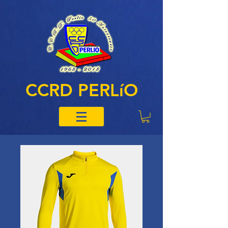
CCRD PERLíO