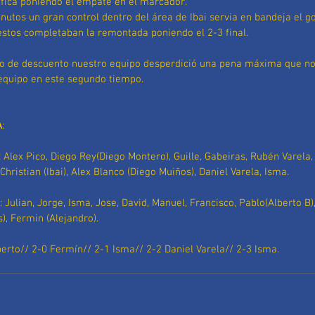
ica poniendo el empate en el marcador.
inutos un gran control dentro del área de Ibai servia en bandeja el go
stos completaban la remontada poniendo el 2-3 final.
po de descuento nuestro equipo desperdició una pena máxima que n
 equipo en este segundo tiempo.
A
:
: Alex Pico, Diego Rey(Diego Montero), Guille, Gabeiras, Rubén Varela,
 Christian (Ibai), Alex Blanco (Diego Muiños), Daniel Varela, Isma.
: Julian, Jorge, Isma, Jose, David, Manuel, Francisco, Pablo(Alberto B),
), Fermin (Alejandro).
berto// 2-0 Fermín// 2-1 Isma// 2-2 Daniel Varela// 2-3 Isma.