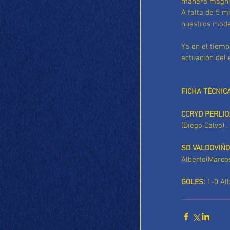
manera magnif
A falta de 5 m
nuestros mode
Ya en el tiem
actuación del
FICHA TÉCNIC
CCRYD PERLIO
(Diego Calvo) ,
SD VALDOVIÑO
Alberto(Marcos
GOLES:
 1-0 Al