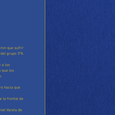
ron que sufrir 
 del grupo 3ºA.
 a las 
 que los 
n.
ro hacía que 
 la frontal de 
iel Varela de 