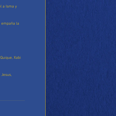
l a Isma y 
o empaña la 
 Quique, Xabi 
 Jesus, 