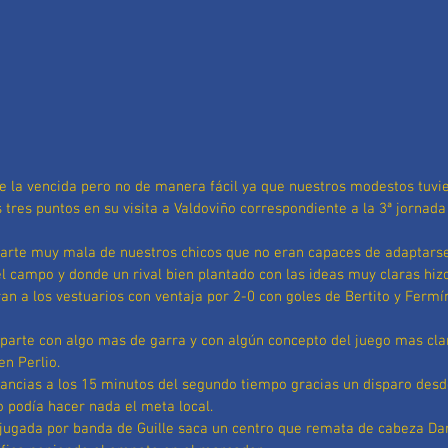
ue la vencida pero no de manera fácil ya que nuestros modestos tuvie
s tres puntos en su visita a Valdoviño correspondiente a la 3ª jornada
arte muy mala de nuestros chicos que no eran capaces de adaptarse
l campo y donde un rival bien plantado con las ideas muy claras hizo
ran a los vestuarios con ventaja por 2-0 con goles de Bertito y Fermí
parte con algo mas de garra y con algún concepto del juego mas cla
en Perlio.
ancias a los 15 minutos del segundo tiempo gracias un disparo desde
o podía hacer nada el meta local.
jugada por banda de Guille saca un centro que remata de cabeza Dan