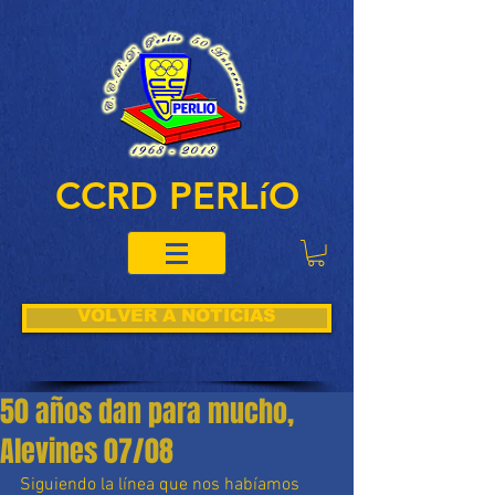
CCRD PERLíO
VOLVER A NOTICIAS
50 años dan para mucho,
Alevines 07/08
Siguiendo la línea que nos habíamos 