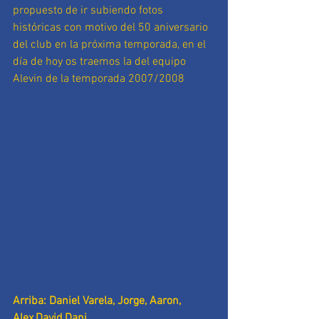
propuesto de ir subiendo fotos 
históricas con motivo del 50 aniversario 
del club en la próxima temporada, en el 
día de hoy os traemos la del equipo 
Alevin de la temporada 2007/2008
Arriba: Daniel Varela, Jorge, Aaron, 
Alex,David,Dani.