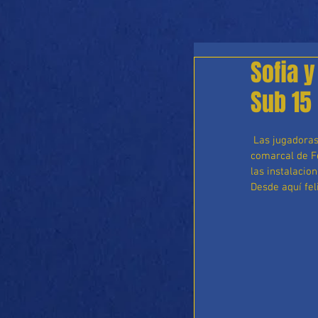
Sofia 
Sub 15 
 Las jugadoras del equipo femenino Sofia y Sabela han sido convocadas con la selección 
comarcal de Fe
las instalacio
Desde aquí fel