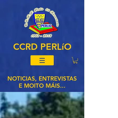
CCRD PERLíO
NOTICIAS, ENTREVISTAS
E MOITO MÁIS...