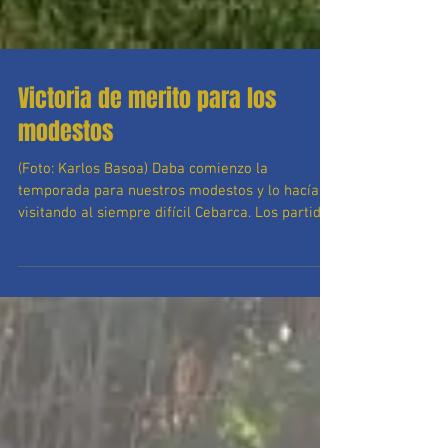
Victoria de merito para los
modestos
(Foto: Karlos Basoa) Daba comienzo la
temporada para nuestros modestos y lo hacían
visitando al siempre difícil Cebarca. Los partidos
en...