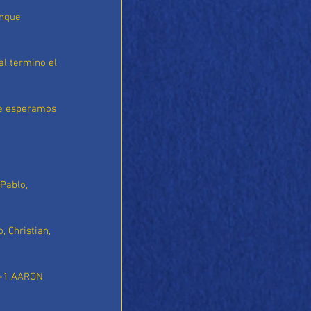
unque 
l termino el 
de esperamos 
 Pablo, 
, Christian, 
4-1 AARON 