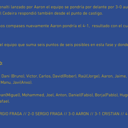
nalti lanzado por Aaron el equipo se pondría por delante por 3-0 a
l Cedeira respondió también desde el punto de castigo.
mos compases nuevamente Aaron pondría el 4-1,  resultado con el cua
el equipo que suma seis puntos de seis posibles en esta fase y don
O:
: Dani (Bruno), Victor, Carlos, David(Rober), Raúl(Jorge), Aaron, Jaime,
 Manu, Javi(Anxo).  
Ivan(Miguel), Mohammed, Joel, Anton, Daniel(Fabio), Borja(Pablo), Hugo
afael.
RGIO FRAGA // 2-0 SERGIO FRAGA // 3-0 AARON // 3-1 CRISTIAN // 