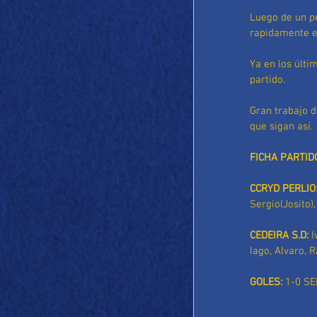
Luego de un pe
rapidamente e
Ya en los últi
partido.
Gran trabajo d
que sigan así.
FICHA PARTID
CCRYD PERLIO
Sergio(Josito),
CEDEIRA S.D:
 
Iago, Alvaro, R
GOLES: 
1-0 SE