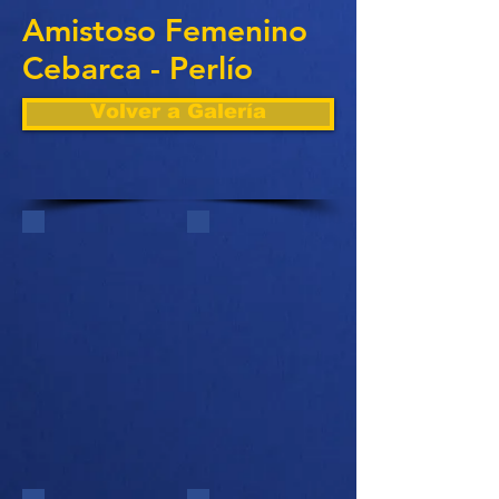
Amistoso Femenino
Cebarca - Perlío
Volver a Galería