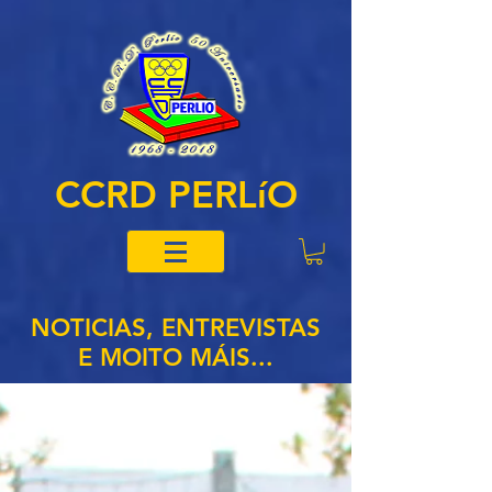
CCRD PERLíO
NOTICIAS, ENTREVISTAS
E MOITO MÁIS...