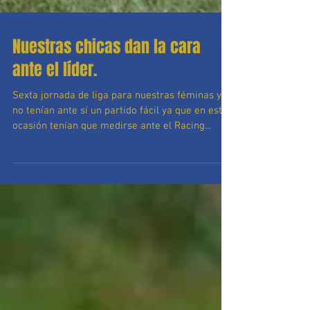
Nuestras chicas dan la cara
ante el líder.
Sexta jornada de liga para nuestras féminas y
no tenían ante sí un partido fácil ya que en esta
ocasión tenían que medirse ante el Racing...