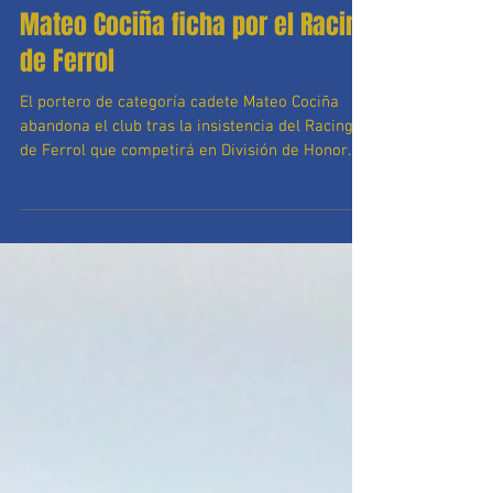
Mateo Cociña ficha por el Racing
de Ferrol
El portero de categoría cadete Mateo Cociña
abandona el club tras la insistencia del Racing
de Ferrol que competirá en División de Honor...